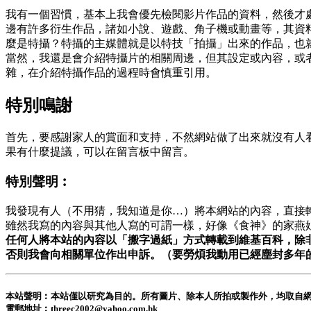
我有一個習慣，基本上我會優先檢閱影片作品的資料，然後才
邊有許多衍生作品，諸如小說、遊戲、角子機或動畫等，其資
麼是特攝？特攝的主媒體就是以特技「拍攝」出來的作品，也
當然，我還是會介紹特攝片的相關周邊，但其設定或內容，或
雜，在介紹特攝作品的過程時會慎重引用。
特別鳴謝
首先，要感謝家人的賞面和支持，不然網站做了出來就沒有人
果有什麼提議，可以在留言板中留言。
特別聲明︰
我發現有人（不用猜，我知道是你…）將本網站的內容，直接
雖然我寫的內容與其他人寫的可謂一樣，好像《食神》的家燕
任何人將本站的內容以「搬字過紙」方式轉載到維基百科，除
否則我會向相關單位作出申訴。（要勞煩我動用已經塵封多年
本站聲明︰本站僅以研究為目的。所有圖片、除本人所拍或製作外，均取自
電郵地址︰threec2002@yahoo.com.hk