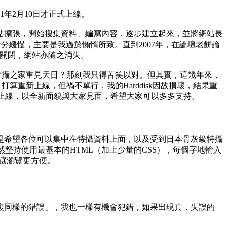
年2月10日才正式上線。
站擴張，開始搜集資料、編寫內容，逐步建立起來，並將網站長
建設的進度依然十分緩慢，主要是我過於懶惰所致。直到2007年，在論壇老餅論
09年關閉，網站亦隨之消失。
讓特攝之家重見天日？那刻我只得苦笑以對。但其實，這幾年來，
，打算重新上線，但禍不單行，我的Harddisk因故損壞，結果重
重新上線，以全新面貌與大家見面，希望大家可以多多支持。
是希望各位可以集中在特攝資料上面，以及受到日本骨灰級特攝
然堅持使用最基本的HTML（加上少量的CSS），每個字地輸入
，讓瀏覽更方便。
複同樣的錯誤」，我也一樣有機會犯錯，如果出現真．失誤的