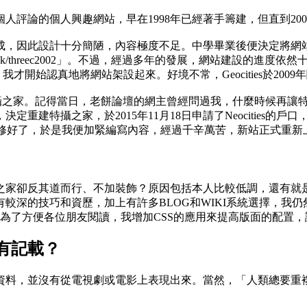
評論的個人興趣網站，早在1998年已經著手籌建，但直到2001
成，因此設計十分簡陋，內容極度不足。中學畢業後便決定將網
ities.com.hk/threec2002」。不過，經過多年的發展，網站
，我才開始認真地將網站架設起來。好境不常，Geocities於20
重啟特攝之家。記得當日，老餅論壇的網主曾經問過我，什麼時候再
特攝之家，於2015年11月18日申請了Neocities的戶口
isk終於修好了，於是我便加緊編寫內容，經過千辛萬苦，新站正式
之家卻反其道而行、不加裝飾？原因包括本人比較低調，還有就
深的技巧和資歷，加上有許多BLOG和WIKI系統選擇，我仍
，為了方便各位朋友閱讀，我增加CSS的應用來提高版面的配置
有記載？
資料，並沒有從電視劇或電影上表現出來。當然，「人類總要重