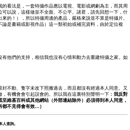
我的看法是，一套特攝作品應以電視、電影或網劇為主，而其周
位可以說，這樣做並不全面、不公平。諸君，請先回想一下，什
出來的！），所以特攝周邊的產品，嚴格來說並不算是特攝片。
不論是書籍或影視作品）這一類初始或補完資料，由於定位複
沒有他們的支持，相信我也沒有心情和動力去重建特攝之家。如
原封不動、隻字未改下照搬過去，而且都沒有經過本人同意。又
做，有機會會引起誤會的。所以我在這裏特別聲明一下︰
我反對
載至維基百科或其他網站（外部連結除外）必須得到本人同意，
訴都不見得會有效…）
本人查詢。