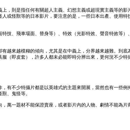
義上，則是指任何有關超人主義、幻想主義或超現實主義等的影
怪人或怪獸等的日本影片，要注意的是，一些日本出產、使用特
面特技、飛車場面、替身等）、特效（光影特效、聲音特效等）
卻有越來越模糊的傾向，尤其是在中義上，分界越來越難。到底
具服（即皮套），許多人都未必能即時分辨出來，更何況不少特
作，有不少特攝片都是以英雄式的主題來開展，當然也有一些例
怪獸、鬼怪等。
向，萬一題材不能保證賣座，或者影片內的人物、劇情不能為片