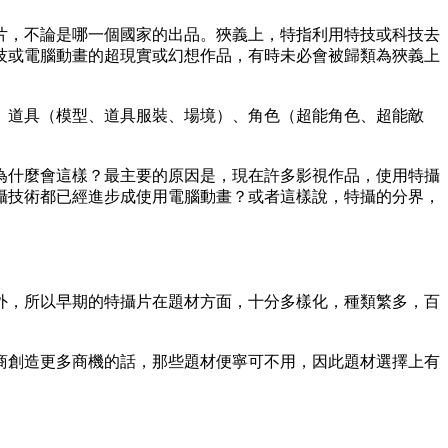
片，不論是哪一個國家的出品。狹義上，特指利用特技或科技去
技或電腦動畫的超現實或幻想作品，有時未必會被歸類為狹義上
、道具（模型、道具服裝、場境）、角色（超能角色、超能敵
為什麼會這樣？最主要的原因是，現在許多影視作品，使用特攝
攝技術都已經進步成使用電腦動畫？或者這樣說，特攝的分界，
外，所以早期的特攝片在題材方面，十分多樣化，種類繁多，百
商創造更多商機的話，那些題材便寧可不用，因此題材選擇上有