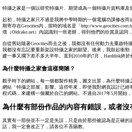
特攝之家是一個以研究特攝片、期望成為一個特攝片資料庫及個人
起初，特攝之家只不過是我將中學時期的一個電腦功課修改而
期寄存在Geocities內，當時的域名是「http://www.geoc
壇（Oldcake.net）內認識到一班老餅，得到他們的欣賞及認同
自從舊站隨著Geocities而去之後，我都沒有任何動力去
我都沒有忘記要重新架設特攝之家的願望。後來，我鼓起衝勁，決定重建
建一事又擱下差不多大半年。直到2016年約7月，Hardd
為什麼特攝之家會這樣簡陋？
觀乎時下的網站，每一個都製作精美，圖文出眾，為什麼特攝
網站「特攝之部屋」影響。這些年來，即使我對網頁設計已經有較
程式碼，來建構一個屬於自己的網站。不過自2017年5月開始
為什麼有部份作品的內容有錯誤，或者沒
其實有一部份並不一定是失誤，只是由於那些被認為是正確的
話，我一定會改正了，請各位不吝賜教。