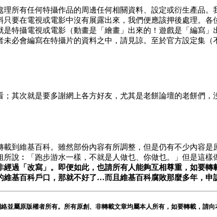
處理所有任何特攝作品的周邊任何相關資料、設定或衍生產品。
料只要在電視或電影中沒有展露出來，我們便應該押後處理。各
就是特攝電視或電影（動畫是「繪畫」出來的！遊戲是「編寫」
者未必會編寫在特攝片的資料之中，請見諒。至於官方設定集（
看；其次就是要多謝網上各方好友，尤其是老餅論壇的老餅們，
轉載到維基百科。雖然部份內容有所調整，但是仍有不少內容是
姐所說︰「跑步游水一樣，不就是人做乜、你做乜。」但是這樣
非經過「改寫」。即便如此，也請所有人能夠互相尊重，如要轉
的維基百科戶口，那就不好了…而且維基百科腐敗那麼多年，申
網絡並屬原版權者所有。所有原創、非轉載文章均屬本人所有，如要轉載，請向