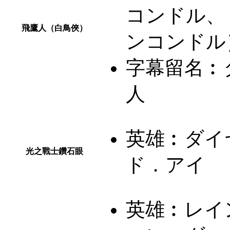
コンドル、
飛鷹人（白鳥俠）
ンコンドル
字幕留名︰
人
英雄︰
ダイ
光之戰士鑽石眼
ド．アイ
英雄︰
レイ