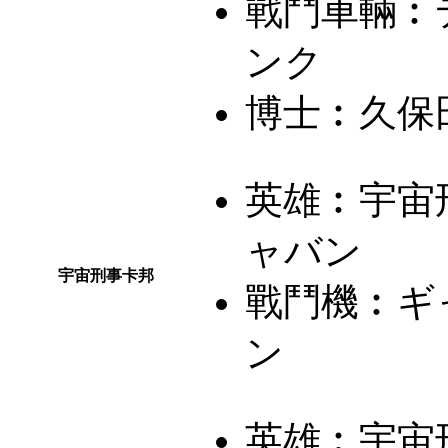
戰鬥車輛︰
ンク
博士︰
久保
英雄︰
宇宙
ャバン
宇宙刑事卡邦
戰鬥機︰
ギ
ン
英雄︰
宇宙