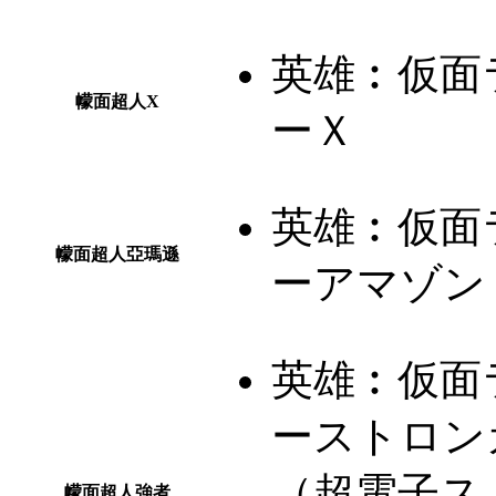
英雄︰
仮面
幪面超人X
ーＸ
英雄︰
仮面
幪面超人亞瑪遜
ーアマゾン
英雄︰
仮面
ーストロン
（超電子ス
幪面超人強者