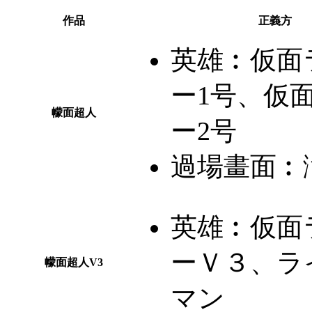
作品
正義方
英雄︰
仮面
ー1号、仮
幪面超人
ー2号
過場畫面︰
英雄︰
仮面
ーＶ３、ラ
幪面超人V3
マン