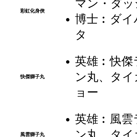
マン・ダッ
彩虹化身俠
博士︰
ダイ
タ
英雄︰
快傑
ン丸、タイ
快傑獅子丸
ョー
英雄︰
風雲
ン丸、タイ
風雲獅子丸