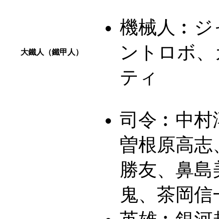
機械人︰
ジ
ントロボ、
大鐵人（鐵甲人）
ティ
司令︰
中村
曽根原高志
勝友、鼻島
鬼、茶岡信