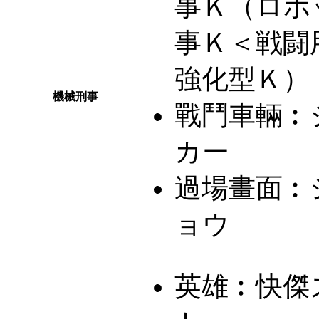
事Ｋ（ロボ
事Ｋ＜戦闘
強化型Ｋ）
機械刑事
戰鬥車輛︰
カー
過場畫面︰
ョウ
英雄︰
快傑