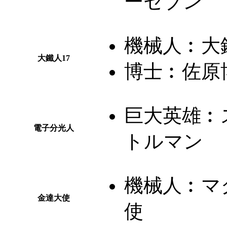
ーセブン
機械人︰
大
大鐵人17
博士︰
佐原
巨大英雄︰
電子分光人
トルマン
機械人︰
マ
金達大使
使