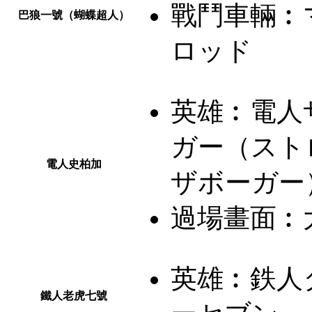
戰鬥車輛︰
巴狼一號（蝴蝶超人）
ロッド
英雄︰
電人
ガー（スト
電人史柏加
ザボーガー
過場畫面︰
英雄︰
鉄人
鐵人老虎七號