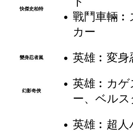
ト
快傑史柏特
戰鬥車輛︰
カー
英雄︰
変身
變身忍者嵐
英雄︰
カゲ
幻影奇俠
ー、ベルス
英雄︰
超人