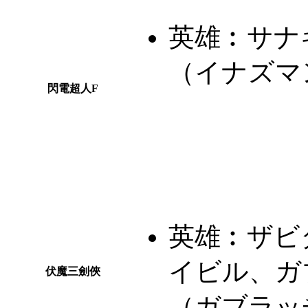
英雄︰
サナ
（イナズマ
閃電超人F
英雄︰
ザビ
イビル、ガ
伏魔三劍俠
（ガブラッ